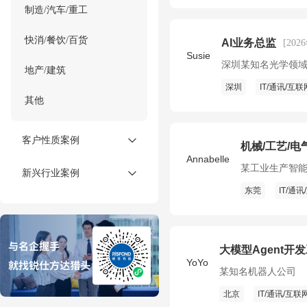
制造/汽车/重工
快消/餐饮/百货
AI业务总监
[202
Susie
深圳某知名光学领
地产/建筑
深圳
IT/通讯/互联
其他
客户性质案例
机械/工艺/电气
Annabelle
某工业生产智
新兴行业案例
东莞
IT/通
大模型Agent开
YoYo
某知名机器人公司
北京
IT/通讯/互联