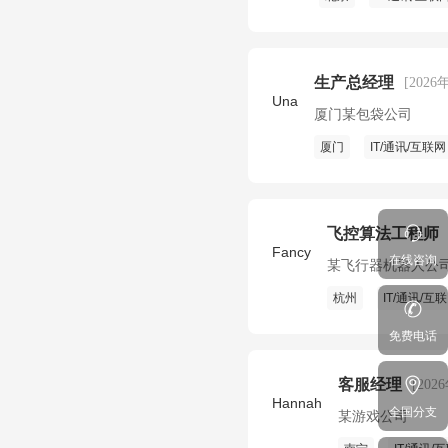
生产总经理
[2026
Una
厦门某包袋公司
厦门
IT/通讯/互联网
飞控算法工程师
Fancy
在线咨询
某飞行器机器人公
杭州
IT/通讯/互
免费电话
客服经理
[202
Hannah
全国分支
某游戏公司