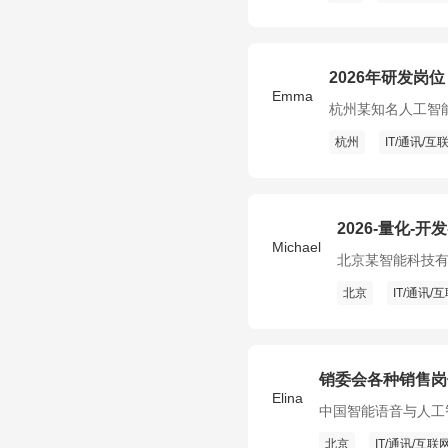
2026年研发岗位
Emma
杭州某知名人工智
杭州
IT/通讯/互
2026-量化-开
Michael
北京某智能科技
北京
IT/通讯/
销委会各种销售岗
Elina
中国智能语音与人工
北京
IT/通讯/互联