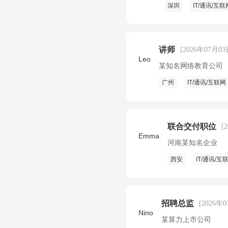
深圳
IT/通讯/互联
讲师
[2026年07月03
Leo
某知名网络教育公司
广州
IT/通讯/互联网
联合交付职位
[
Emma
河南某知名企业
西安
IT/通讯/互
招聘总监
[2026年
Nino
某算力上市公司