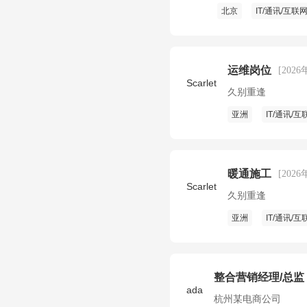
北京
IT/通讯/互联
运维岗位
[2026
Scarlet
久别重逢
亚洲
IT/通讯/互
暖通施工
[2026
Scarlet
久别重逢
亚洲
IT/通讯/互
整合营销经理/总监
ada
杭州某电商公司