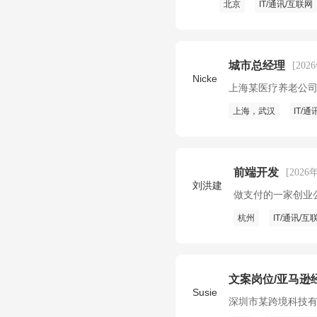
北京
IT/通讯/互联网
城市总经理
[202
Nicke
上海某医疗养老公
上海，武汉
IT/
前端开发
[2026
刘洪建
做支付的一家创业
杭州
IT/通讯/互
文案岗位/亚马逊
Susie
深圳市某跨境科技