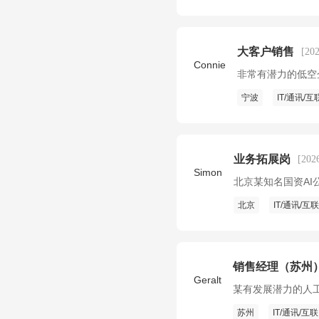
大客户销售
[20
Connie
非常有潜力的低空
宁波
IT/通讯/
业务拓展岗
[20
Simon
北京某知名国资AI
北京
IT/通讯/互
销售经理（苏州
Geralt
某有发展潜力的人
苏州
IT/通讯/互