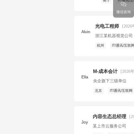
南宁
IT/通讯/
微信咨询
光电工程师
[202
Alvin
浙江某机器视觉公司
杭州
IT/通讯/互联
M-成本会计
[2026
Ella
央企旗下三级单位
北京
IT/通讯/互联网
内容生态总经理
[
Joy
某上市云服务公司