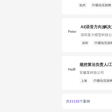
杭州
IT/通讯/互联网
AI(语音方向)解
Peter
深圳某大模型科技公
深圳
IT/通讯/互联
规控算法负责人/
HaiB
安徽某科技公司
上海
IT/通讯/互联
共
21132
个案例