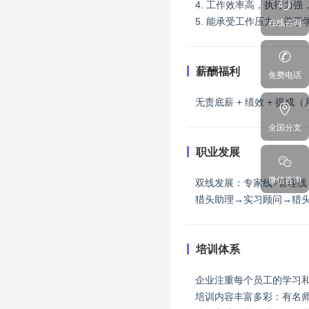
4. 工作效率高，执行力
5. 能承受工作压力，善
在线咨询
薪酬福利
免费电话
无责底薪 + 绩效 + 提成（
全国分支
职业发展
微信咨询
双线发展：专家线+管理线
猎头助理→实习顾问→猎头
培训体系
企业注重每个员工的学习
培训内容丰富多彩：有名师