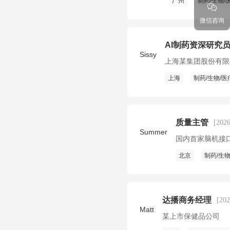
广州
制药/生物/
微信咨询
AI制药资深研究
Sissy
上海某集团股份有限
上海
制药/生物/医
质量主管
[20
Summer
国内首家脑机接
北京
制药/生物
达播商务经理
[20
Matt
某上市保健品公司