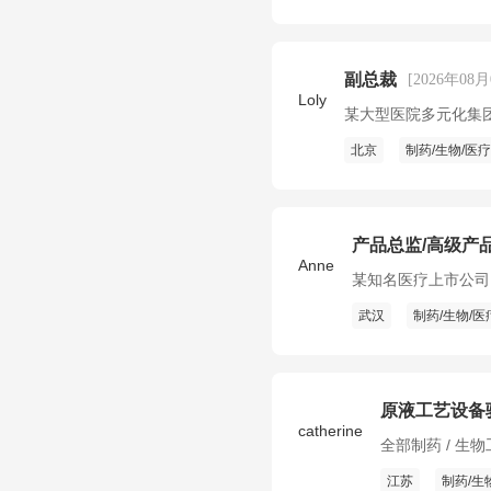
副总裁
[2026年08月
Loly
某大型医院多元化集
北京
制药/生物/医疗
产品总监/高级产
Anne
某知名医疗上市公司
武汉
制药/生物/医
原液工艺设备
catherine
全部制药 / 生
江苏
制药/生