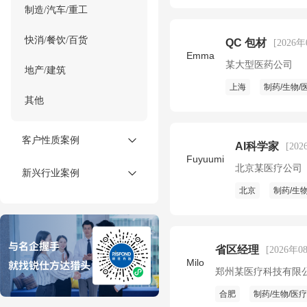
制造/汽车/重工
快消/餐饮/百货
QC 包材
[2026
Emma
某大型医药公司
地产/建筑
上海
制药/生物/
其他
客户性质案例
AI科学家
[20
Fuyuumi
北京某医疗公司
新兴行业案例
北京
制药/生物
省区经理
[2026年0
Milo
郑州某医疗科技有限
合肥
制药/生物/医疗