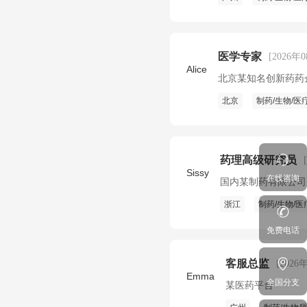
医学专家
[2026年
Alice
北京某知名创新药药
北京
制药/生物/医
药理高级研究员
Sissy
在线咨询
国内某制药有限公司
浙江
制药/生物/医
免费电话
客服总监
[2026
Emma
全国分支
某医药平台