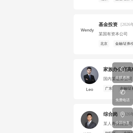
基金投资
[2026
Wendy
某国有资本公司
北京
金融/证券/
家族办公室高
在线咨询
国内某证券公司
广东
金融/证
Leo
免费电话
综合岗
[2026
全国分支
某人寿保险公司