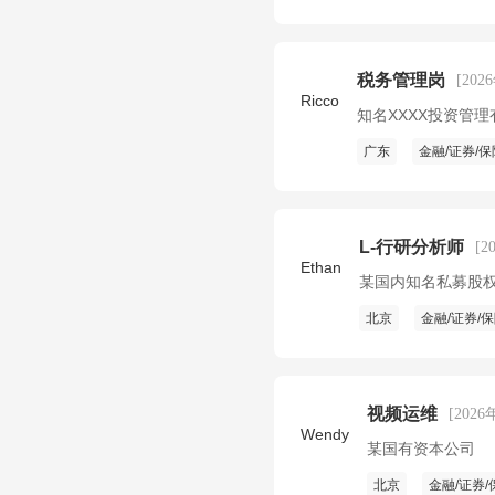
税务管理岗
[202
Ricco
知名XXXX投资管
广东
金融/证券/保
L-行研分析师
[2
Ethan
某国内知名私募股
北京
金融/证券/
视频运维
[2026
Wendy
某国有资本公司
北京
金融/证券/