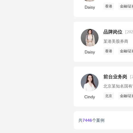
香港
金融/证
Daisy
品牌岗位
[20
某港美股券商
香港
金融/证
Daisy
前台业务岗
[
北京某知名国有
北京
金融/证
Cindy
共
7446
个案例