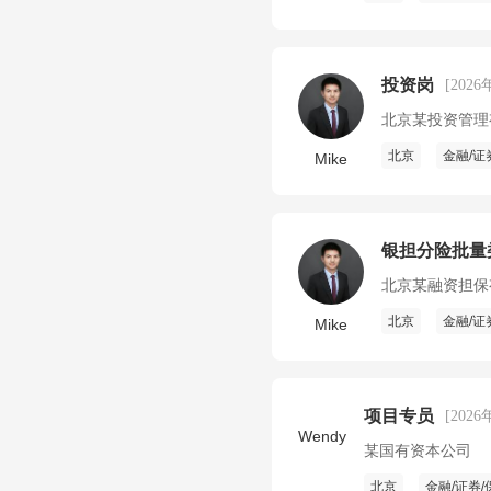
投资岗
[2026
北京某投资管理
北京
金融/证
Mike
银担分险批量类
北京某融资担保
北京
金融/证
Mike
项目专员
[2026
Wendy
某国有资本公司
北京
金融/证券/