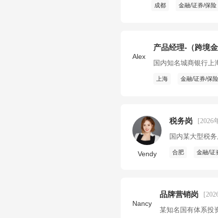
成都
金融/证券/保险
产品经理-（跨境
Alex
国内知名城商银行上
上海
金融/证券/保
税务岗
[2026
国内某大型税务
合肥
金融/证
Vendy
品牌营销岗
[20
Nancy
某知名国有体系投