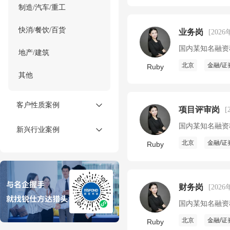
制造/汽车/重工
快消/餐饮/百货
业务岗
[2026
国内某知名融资
地产/建筑
北京
金融/证
Ruby
其他
客户性质案例
项目评审岗
[
国内某知名融资
新兴行业案例
北京
金融/证
Ruby
财务岗
[2026
国内某知名融资
北京
金融/证
Ruby