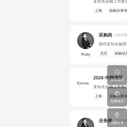
某知名金融上市集
上海
金融/证券/
采购岗
[2026
国内某知名融资
北京
金融/证
Ruby
2026-中部战区
在线咨询
Emma
某知名金融上市集
上海
金融/证券/
免费电话
业务岗
[2026
全国分支