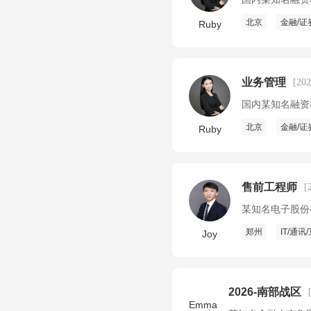
北京
金融/证
Ruby
业务管理
[20
国内某知名融资
北京
金融/证
Ruby
售前工程师
[
某知名电子股份
郑州
IT/通讯
Joy
2026-南部战区
Emma