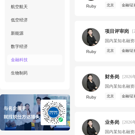
北京
金融/证
Ruby
航空航天
低空经济
项目评审岗
[
新能源
国内某知名融资
数字经济
北京
金融/证
Ruby
金融科技
生物制药
财务岗
[2026
国内某知名融资
北京
金融/证
Ruby
业务岗
[2026
国内某知名融资