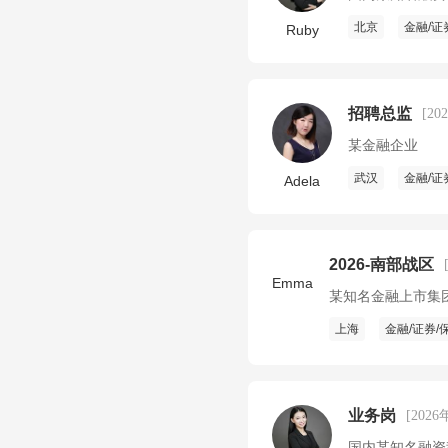
北京
金融/证
Ruby
招聘总监
[20
某金融企业
武汉
金融/证
Adela
2026-南部战区
Emma
某知名金融上市集
上海
金融/证券/
业务岗
[2026
国内某知名融资