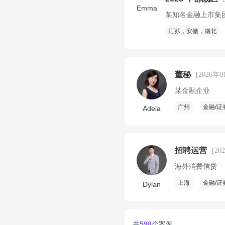
Emma
某知名金融上市集
江苏，安徽，湖北
董秘
[2026年
某金融企业
广州
金融/证
Adela
招聘运营
[20
海外消费信贷
上海
金融/证
Dylan
共
598
个案例