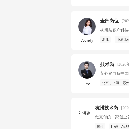
全部岗位
[20
杭州某客户科技
浙江
IT/通讯
Wendy
技术岗
[2026
某外资电商中国
北京，上海，苏
Leo
杭州技术岗
[20
刘洪建
做支付的一家创业
杭州
IT/通讯/互