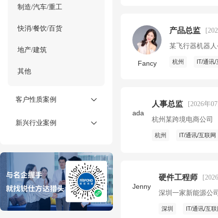
制造/汽车/重工
快消/餐饮/百货
产品总监
[20
某飞行器机器人
地产/建筑
杭州
IT/通讯
Fancy
其他
客户性质案例
人事总监
[2026年0
ada
杭州某跨境电商公司
新兴行业案例
杭州
IT/通讯/互联网
硬件工程师
[20
Jenny
深圳一家新能源公
深圳
IT/通讯/互