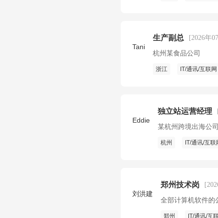
生产副总
[2026年0
Tani
杭州某食品公司
浙江
IT/通讯/互联网
独立站运营经理
Eddie
某杭州跨境出海公
杭州
IT/通讯/互联
郑州技术岗
[20
刘洪建
全部计算机软件的
郑州
IT/通讯/互