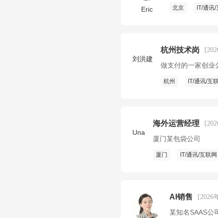
北京
IT/通讯
Eric
杭州技术岗
[20
刘洪建
做支付的一家创业
杭州
IT/通讯/互
海外运营经理
[20
Una
厦门某包袋公司
厦门
IT/通讯/互联网
AI销售
[2026
某知名SAAS公