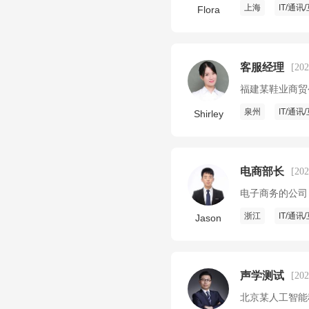
上海
IT/通讯
Flora
客服经理
[20
福建某鞋业商贸
泉州
IT/通讯
Shirley
电商部长
[20
电子商务的公司
浙江
IT/通讯
Jason
声学测试
[20
北京某人工智能