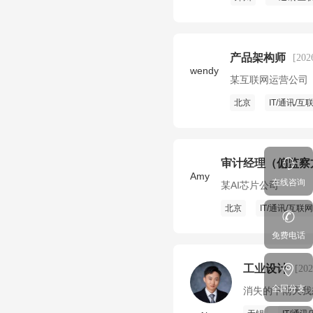
产品架构师
[20
wendy
某互联网运营公司
北京
IT/通讯/互
审计经理（偏监察
Amy
在线咨询
某AI芯片公司
北京
IT/通讯/互联网
免费电话
工业设计
[20
全国分支
消失的下雨天我