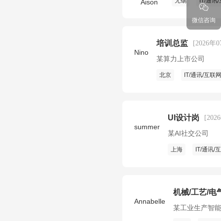
无锡
IT/通讯
Aison
微信咨询
培训总监
[2026年
Nino
某算力上市公司
北京
IT/通讯/互联
UI设计岗
[202
summer
某AI社交公司
上海
IT/通讯/
机械/工艺/电气
Annabelle
某工业生产智