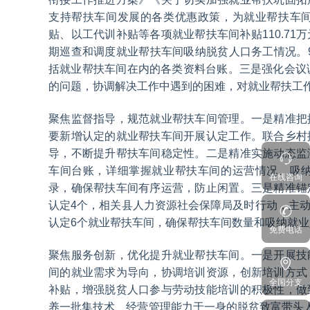
支持帮扶车间发展的各类优惠政策，为就业帮扶车
贴、以工代训补贴等各项就业帮扶车间补贴110.7
期巡查和调度就业帮扶车间吸纳脱贫人口务工情况。9
括就业帮扶车间在内的各类资料台账。三是强化会议
的问题，协调解决工作中遇到的困难，对就业帮扶工
聚焦监督指导，规范就业帮扶车间管理。一是精准把
要新增认定的就业帮扶车间开展认定工作。联合乡村
导，不断提升帮扶车间稳定性。二是精准实施动态监
车间台账，详细掌握就业帮扶车间的运营情况、吸
在线咨询
录，确保帮扶车间有序运营，防止闲置。三是精准锚
认定4个，相关县人力资源社会保障局及时行动，主
认定6个就业帮扶车间，确保帮扶车间数量和吸纳就
免费电话
聚焦服务创新，优化提升就业帮扶车间。一是开展技
间的就业需求为导向，协调培训资源，创新培训方式
全国分支
补贴，增强脱贫人口参与劳动技能培训的积极性，做
养一批集技术、经营管理能力于一身的脱贫致富带头人