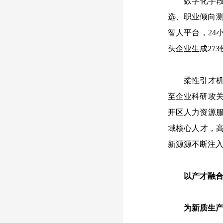
数字化手
选、职业倾向测
智人平台，24
头企业生成27
柔性引才机
至企业科研攻
开区人力资源
域核心人才，高
新源源不断注
以产才融
为新质生