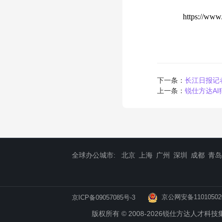
https://www
下一条：
长江日报记
上一条：
锐仕方达AI
全球办公城市:
北京
上海
广州
深圳
成都
青岛
京公网安备11010502
京ICP备09057085号-3
版权所有 © 2008-2026锐仕方达人才科