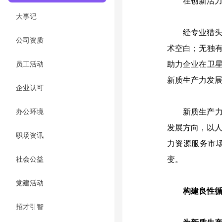
在创新活
大事记
经专业猎
公司资质
术空白；无独
员工活动
助力企业在卫
新质生产力发
企业认可
办公环境
新质生产力
发展方向，以人
职场资讯
力资源服务市
社会公益
变。
党建活动
构建良性
招才引智