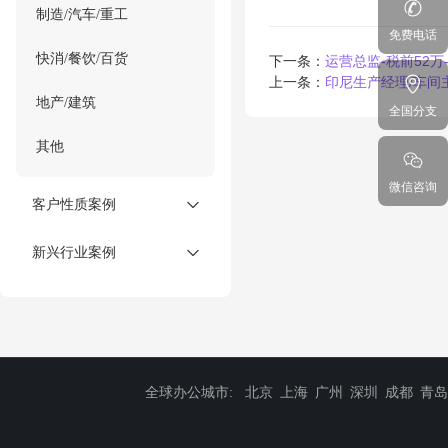
制造/汽车/重工
免费电话
快消/餐饮/百货
下一条：
运营总监-税前52
上一条：
印尼生产经理/车间
地产/建筑
全国分支
其他
微信咨询
客户性质案例
新兴行业案例
全球办公城市:
北京
上海
广州
深圳
成都
青岛