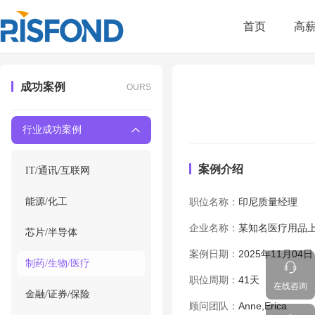
首页
高
成功案例
OURS
行业成功案例
案例介绍
IT/通讯/互联网
能源/化工
职位名称：
印尼质量经理
企业名称：
某知名医疗用品
芯片/半导体
案例日期：
2025年11月04日
制药/生物/医疗
职位周期：
41天
在线咨询
金融/证券/保险
顾问团队：
Anne,Erica