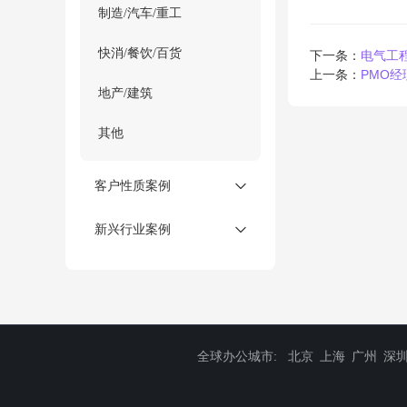
制造/汽车/重工
快消/餐饮/百货
下一条：
电气工
上一条：
PMO经
地产/建筑
其他
客户性质案例
新兴行业案例
全球办公城市:
北京
上海
广州
深