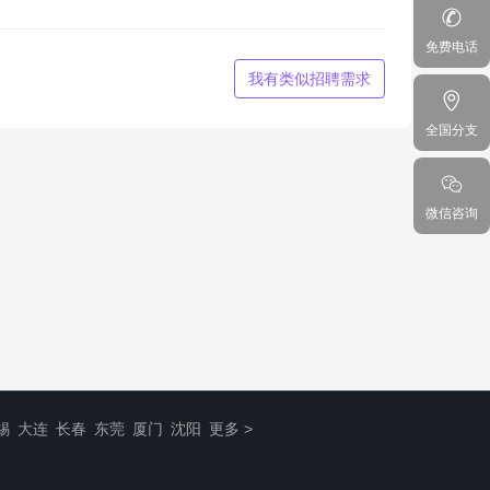
免费电话
我有类似招聘需求
全国分支
微信咨询
锡
大连
长春
东莞
厦门
沈阳
更多 >