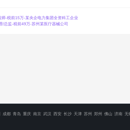
程师-税前15万-某央企电力集团全资科工企业
理/总监-税前49万-苏州某医疗器械公司
圳
成都
青岛
重庆
南京
武汉
西安
长沙
天津
苏州
郑州
佛山
济南
无