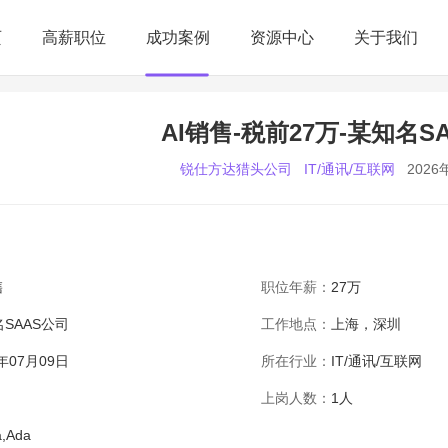
页
高薪职位
成功案例
资源中心
关于我们
AI销售-税前27万-某知名S
锐仕方达猎头公司
IT/通讯/互联网
2026
售
职位年薪：
27万
SAAS公司
工作地点：
上海，深圳
6年07月09日
所在行业：
IT/通讯/互联网
上岗人数：
1人
a,Ada