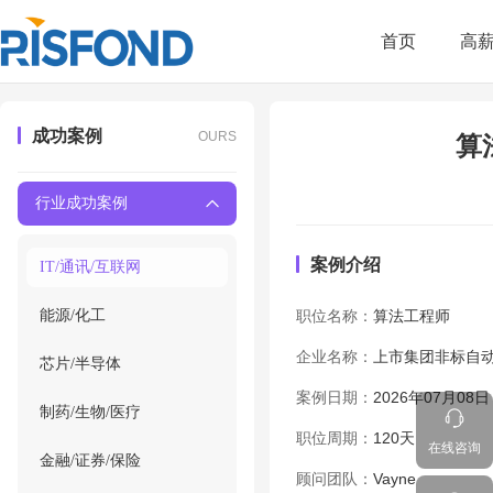
首页
高
成功案例
OURS
算
行业成功案例
案例介绍
IT/通讯/互联网
能源/化工
职位名称：
算法工程师
企业名称：
上市集团非标自
芯片/半导体
案例日期：
2026年07月08日
制药/生物/医疗
职位周期：
120天
在线咨询
金融/证券/保险
顾问团队：
Vayne