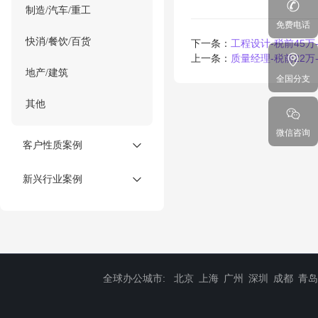
制造/汽车/重工
免费电话
快消/餐饮/百货
下一条：
工程设计-税前45万
上一条：
质量经理-税前22万
地产/建筑
全国分支
其他
微信咨询
客户性质案例
新兴行业案例
全球办公城市:
北京
上海
广州
深圳
成都
青岛