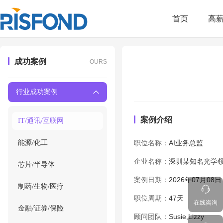
首页
高
成功案例
OURS
行业成功案例
案例介绍
IT/通讯/互联网
能源/化工
职位名称：
AI业务总监
企业名称：
深圳某知名光学
芯片/半导体
案例日期：
2026年07月08日
制药/生物/医疗
职位周期：
47天
在线咨询
金融/证券/保险
顾问团队：
Susie,Lizzy