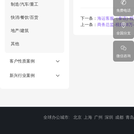
制造/汽车/重工
免费电话
快消/餐饮/百货
下一条：
海运客服（泰语)-税
上一条：
商务总监-税前18万
地产/建筑
全国分支
其他
微信咨询
客户性质案例
新兴行业案例
全球办公城市:
北京
上海
广州
深圳
成都
青岛