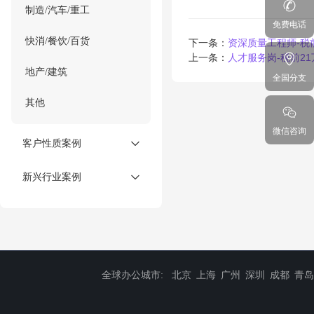
制造/汽车/重工
免费电话
快消/餐饮/百货
下一条：
资深质量工程师-税
上一条：
人才服务岗-税前2
地产/建筑
全国分支
其他
微信咨询
客户性质案例
新兴行业案例
全球办公城市:
北京
上海
广州
深圳
成都
青岛