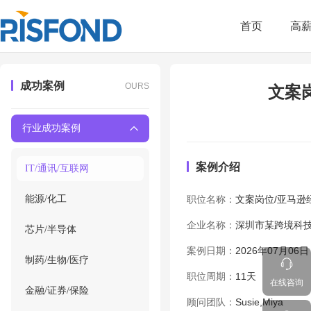
首页
高
成功案例
OURS
文案
行业成功案例
案例介绍
IT/通讯/互联网
能源/化工
职位名称：
文案岗位/亚马逊
企业名称：
深圳市某跨境科
芯片/半导体
案例日期：
2026年07月06日
制药/生物/医疗
职位周期：
11天
在线咨询
金融/证券/保险
顾问团队：
Susie,Miya