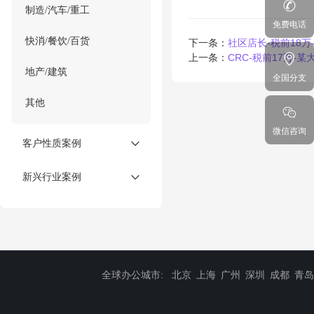
制造/汽车/重工
免费电话
快消/餐饮/百货
下一条：
社区店长-税前18
上一条：
CRC-税前17万-
地产/建筑
全国分支
其他
微信咨询
客户性质案例
新兴行业案例
全球办公城市:
北京
上海
广州
深圳
成都
青岛