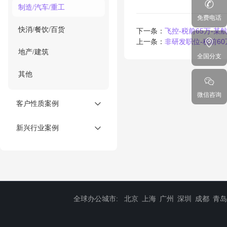
制造/汽车/重工
免费电话
快消/餐饮/百货
下一条：
飞控-税前65万-某
上一条：
非研发职位-税前6
地产/建筑
全国分支
其他
微信咨询
客户性质案例
新兴行业案例
全球办公城市:
北京
上海
广州
深圳
成都
青岛