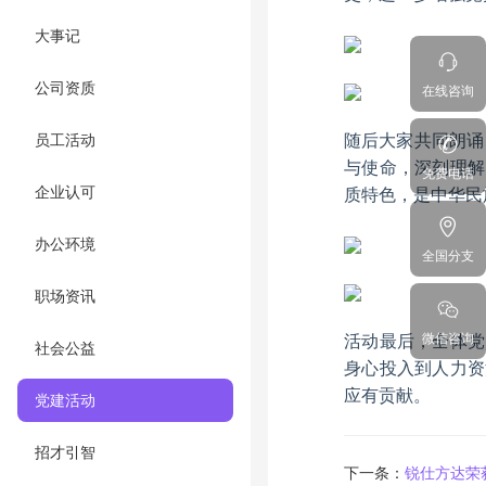
大事记
公司资质
在线咨询
员工活动
随后大家共同朗诵
与使命，深刻理解
免费电话
企业认可
质特色，是中华民
办公环境
全国分支
职场资讯
微信咨询
活动最后，全体党
社会公益
身心投入到人力资
应有贡献。
党建活动
招才引智
下一条：
锐仕方达荣