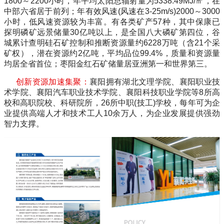
1800
～
2200
小时，年平均太阳总辐射量为
5338.49MJ/
㎡，在
中部六省居于前列；年有效风速
(
风速在
3-25m/s)2000
～
3000
小时，低风速资源较为丰富。有各类矿产
57
种，其中保康已
探明磷矿远景储量
30
亿吨以上，是全国八大磷矿第四位，谷
城累计查明硅石矿控制和推断资源量约
6228
万吨（含
21
个采
矿权），潜在资源约
2
亿吨，平均品位
99.4%
，质量和资源量
均居全省首位；枣阳金红石矿储量居亚洲第一和世界第三。
创新资源加速集聚：
襄阳拥有湖北文理学院、襄阳职业技
术学院、襄阳汽车职业技术学院、襄阳科技职业学院等
8
所高
校和高职院校、科研院所，
26
所中职
(
技工
)
学校，每年可为企
业提供高端人才和技术工人
10
余万人，为企业发展提供强劲
智力支撑。