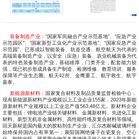
装备制造产业：
“
国家军民融合产业示范基地
”
、
“
应急产业
示范园区
”
、
“
国家新型工业化产业示范基地
”
、
“
国家应急产业
示范园
”
。已形成以智能装备、轨道交通、航空航天为代表的
高端装备制造产业，以安全（应急）装备、农业机械装备为代
表的特色装备制造产业，基础雄厚，门类齐全，配套能力较
强，现已初步形成具备生产制造、检测维修、教育培训、服务
保障等产业生态圈。航天
42
所、金鹰重工、航宇救生、航宇
嘉泰。
新能源新材料：
国家复合材料及制品质量监督检验中心，
现有新能源新材料产业规模以上工业企业
155
家，
2023
年新能
源新材料产业规模以上工业总产值
563.48
亿元。新材料企业
主要包括：锂电池产业链关键材料、金属新材料、先进化工新
材料、新型无机非金属材料、高性能纤维及复合材料等领域。
回天新材是国内最大的胶粘剂生产企业，汇尔杰耐碱玻璃纤维
始终保持国内占有率第一；襄阳国网绝缘子在瓷复合、空心
化、智能光纤、硬质聚合物等各类绝缘子核心技术上取得重大