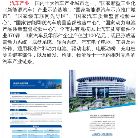
汽车产业：
国内十大汽车产业城市之一、
“
国家新型工业化
（新能源汽车）产业示范基地
”
、
“
国家新能源汽车示范推广城
市
”
、
“
国家级车联网先导区
”
、
“
国家汽车质量监督检验中
心
”
、
“
国家智能网联汽车质量监督检验中心
”
、
“
国家动力电池
产品质量监督检验中心
”
。全市共有规模以上汽车及零部件企
业
370
家，
3
家汽车及零部件企业产值过
100
亿元，现已形成涵
盖动力系统、底盘系统、转向系统、汽车电子电器、车身及内
外饰、通用标准件和动力电池、驱动电机、电驱动桥、充电桩
等关键零部件，以及研发、检测、物流等于一体的相对完备的
汽车产业链条。