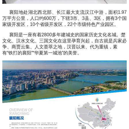
襄阳地处湖北西北部、长江最大支流汉江中游，面积
1.97
万平方公里，人口约
600
万，下辖
3
市、
3
县、
3
区，拥有
3
个国
家级开发区，
10
个省级开发区，
22
个市级特色产业园区。
襄阳是一座有着
2800
多年建城史的国家历史文化名城。楚
文化、汉水文化、三国文化在这里孕育兴起，自古就是兵家必
争、商贾云集、人文荟萃之地，汉晋以来、代为重镇，素
有
“
铁打的襄阳
”“
华夏第一城池
”
的美誉。