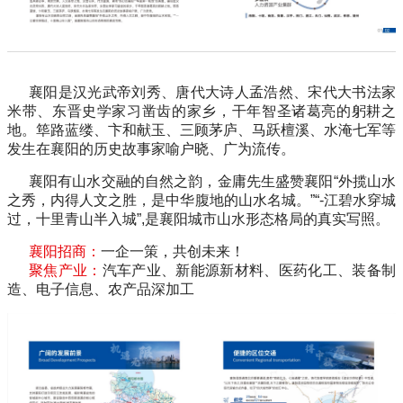
襄阳是汉光武帝刘秀、唐代大诗人孟浩然、宋代大书法家
米带、东晋史学家习凿齿的家乡，干年智圣诸葛亮的躬耕之
地。筚路蓝缕、卞和献玉、三顾茅庐、马跃檀溪、水淹七军等
发生在襄阳的历史故事家喻户晓、广为流传。
襄阳有山水交融的自然之韵，金庸先生盛赞襄阳
“
外揽山水
之秀，内得人文之胜，是中华腹地的山水名城。
”“-
江碧水穿城
过，十里青山半入城
”,
是襄阳城市山水形态格局的真实写照。
襄阳招商：
一企一策，共创未来！
聚焦产业：
汽车产业、新能源新材料、医药化工、装备制
造、电子信息、农产品深加工