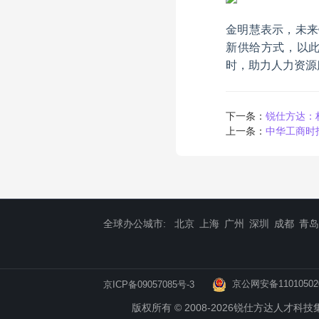
金明慧表示，未来
新供给方式，以
时，助力人力资源
下一条：
锐仕方达：
上一条：
中华工商时
全球办公城市:
北京
上海
广州
深圳
成都
青岛
京公网安备11010502
京ICP备09057085号-3
版权所有 © 2008-2026锐仕方达人才科