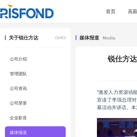
首页
高
关于锐仕方达
媒体报道
Media
OURS
锐仕方达
公司介绍
管理团队
公司资讯
“激发人力资源动
宣读了李强总理对
公司荣誉
幕活动并讲话。本
企业影音
媒体报道