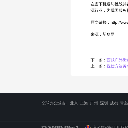
在当下机遇与挑战并
源行业，为我国服务
原文链接：http://www.
来源：新华网
下一条：
西城广外街
上一条：
锐仕方达黄
全球办公城市:
北京
上海
广州
深圳
成都
青岛
京公网安备11010502
京ICP备09057085号-3