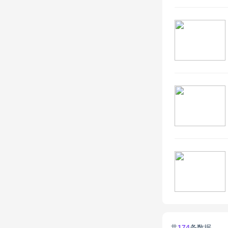
共
174
条数据