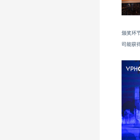
颁奖环
司能获