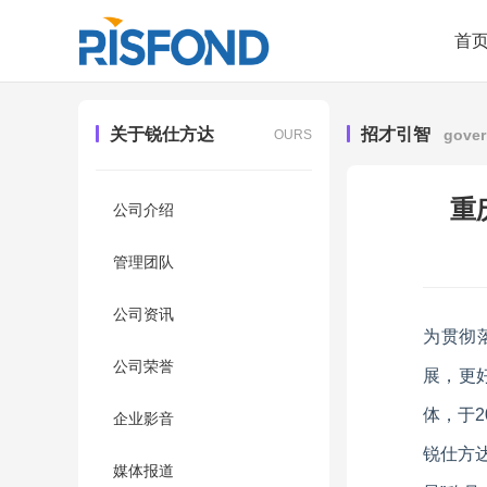
首
关于锐仕方达
招才引智
gover
OURS
重
公司介绍
管理团队
公司资讯
为贯彻
公司荣誉
展，更
体，于2
企业影音
锐仕方
媒体报道