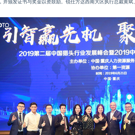
号，并颁发证书与奖金以资鼓励。锐仕方达西南大区执行总裁黄斌