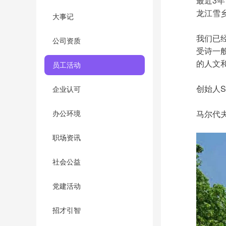
最近3
龙江雪乡
大事记
我们已
公司资质
受诗一
的人文和
员工活动
创始人S
企业认可
马尔代
办公环境
职场资讯
社会公益
党建活动
招才引智