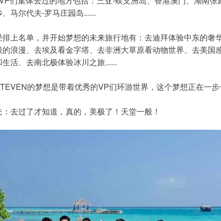
年VP们集体去过的地方包括：三亚-蜈支洲岛、香港澳门、湖南张
、马尔代夫-罗马庄园岛......
经排上名单，并开始梦想的未来旅行地有：去迪拜体验中东的奢
般的浪漫、去埃及看金字塔、去非洲大草原看动物世界、去美国
生活、去南北极体验冰川之旅......
TEVEN的梦想是带着优秀的VP们环游世界，这个梦想正在一步一步变
夫：去过了才知道，真的，美极了！天堂一般！