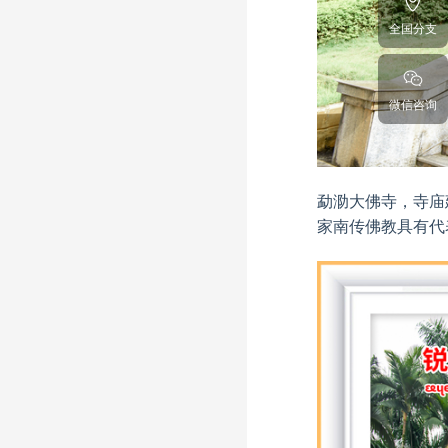
全国分支
微信咨询
勐泐大佛寺，寺庙
家南传佛教具有代